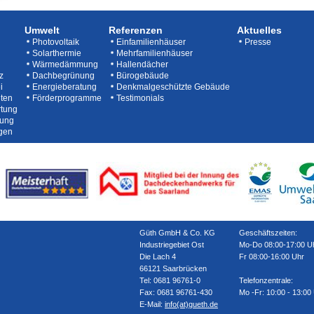
Umwelt
Referenzen
Aktuelles
Photovoltaik
Einfamilienhäuser
Presse
Solarthermie
Mehrfamilienhäuser
Wärmedämmung
Hallendächer
z
Dachbegrünung
Bürogebäude
i
Energieberatung
Denkmalgeschützte Gebäude
ten
Förderprogramme
Testimonials
rtung
tung
gen
Güth GmbH & Co. KG
Geschäftszeiten:
Industriegebiet Ost
Mo-Do 08:00-17:00 U
Die Lach 4
Fr 08:00-16:00 Uhr
66121 Saarbrücken
Tel: 0681 96761-0
Telefonzentrale:
Fax: 0681 96761-430
Mo -Fr: 10:00 - 13:00
E-Mail:
info(at)gueth.de