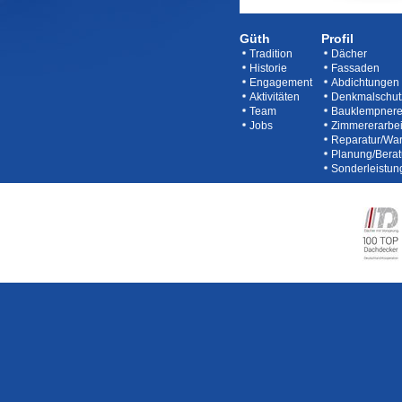
Güth
Profil
Tradition
Dächer
Historie
Fassaden
Engagement
Abdichtungen
Aktivitäten
Denkmalschut
Team
Bauklempnere
Jobs
Zimmererarbei
Reparatur/Wa
Planung/Bera
Sonderleistun